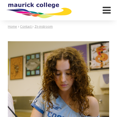

Home
Contact
Zij-instroom