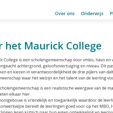
Over ons
Onderwijs
P
 het Maurick College
k College is een scholengemeenschap voor vmbo, havo en v
ongeacht achtergrond, geloofsovertuiging en niveau. Dit past
n en kiezen in verantwoordelijkheid de drie pijlers van dal
eenschap waar het welzijn en het talent van de leerling vo
cholengemeenschap is een realistische weergave van de maa
ten elkaar hier.
hoolgebouw is vriendelijk en toegankelijk waardoor de leerli
tonwerkwijze bereidt de leerlingen goed voor op het MBO, HB
rlingen leren kritisch naar hun eigen ontwikkeling en leerpr