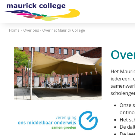
Home
Over ons
Over het Maurick College
Over
Het Mauric
iedereen, 
samenwerke
scholengem
Onze s
ontmoe
Het sc
De dal
De lee