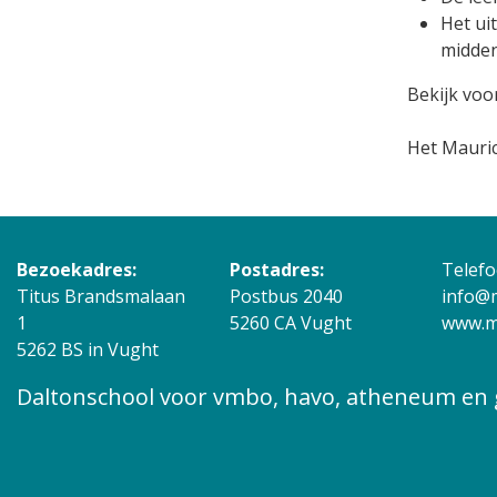
Het ui
midden
Bekijk voo
Het Mauric
Bezoekadres:
Postadres:
Telefo
Titus Brandsmalaan
Postbus 2040
info@m
1
5260 CA Vught
www.ma
5262 BS in Vught
Daltonschool voor vmbo, havo, atheneum e