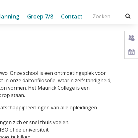
lanning
Groep 7/8
Contact
wo. Onze school is een ontmoetingsplek voor
 in onze daltonfilosofie, waarin zelfstandigheid,
ton vormen. Het Maurick College is een
orop staan.
tschappij: leerlingen van
alle opleidingen
ngen zich er snel thuis voelen.
O of de universiteit.
oces te kijken.