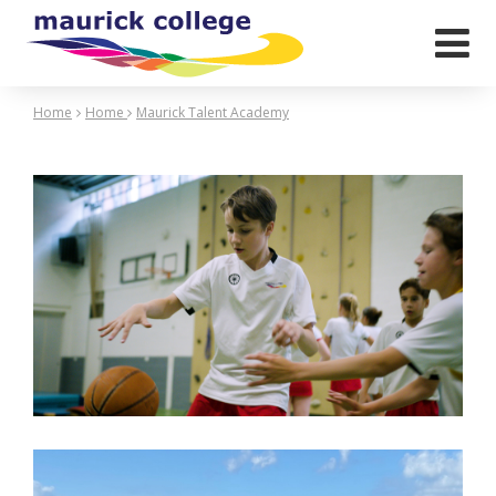

Home
Home
Maurick Talent Academy