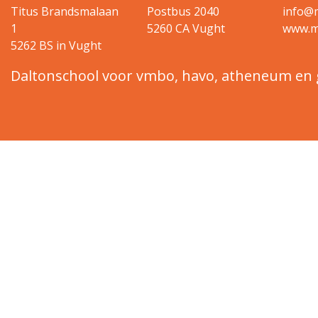
Titus Brandsmalaan
Postbus 2040
info@m
1
5260 CA Vught
www.ma
5262 BS in Vught
Daltonschool voor vmbo, havo, atheneum e