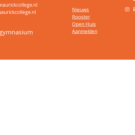
aurickcollege.nl
Nieuws
urickcollege.nl
Rooster
Open Huis
n gymnasium
Aanmelden