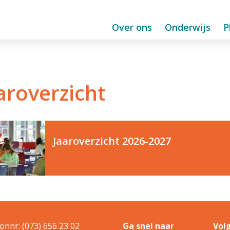
Over ons
Onderwijs
P
aroverzicht
Jaaroverzicht 2026-2027
-
onnr: (073) 656 23 02
Ga snel naar
Volg