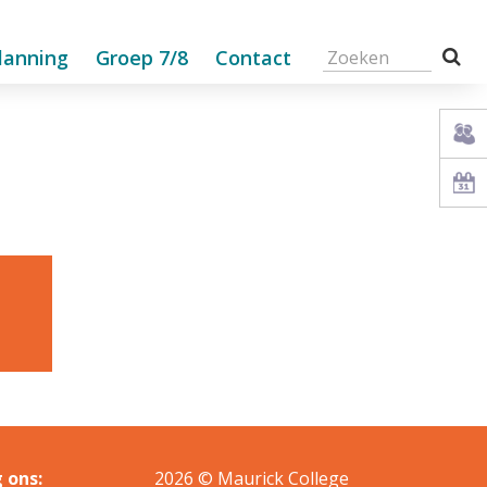
lanning
Groep 7/8
Contact
 ons:
2026 © Maurick College