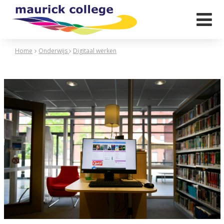

Home
Onderwijs
Digitaal werken