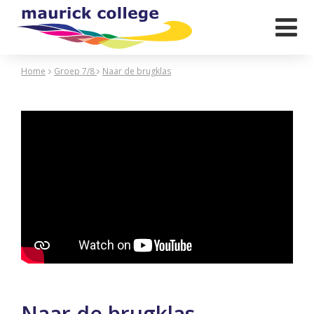

Home
Groep 7/8
Naar de brugklas
Naar de brugklas