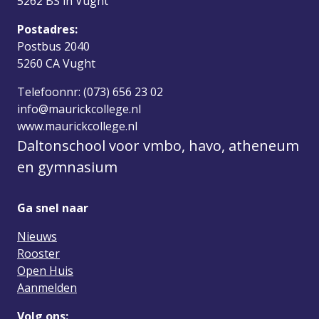
5262 BS in Vught
Postadres:
Postbus 2040
5260 CA Vught
Telefoonnr: (073) 656 23 02
info@maurickcollege.nl
www.maurickcollege.nl
Daltonschool voor vmbo, havo, atheneum
en gymnasium
Ga snel naar
Nieuws
Rooster
Open Huis
Aanmelden
Volg ons: