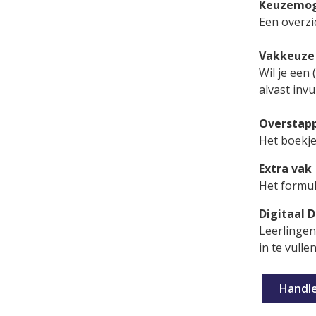
Keuzemog
Een overzi
Vakkeuze
Wil je een 
alvast invu
Overstap
Het boekje
Extra vak
Het formul
Digitaal 
Leerlingen
in te vulle
Handle