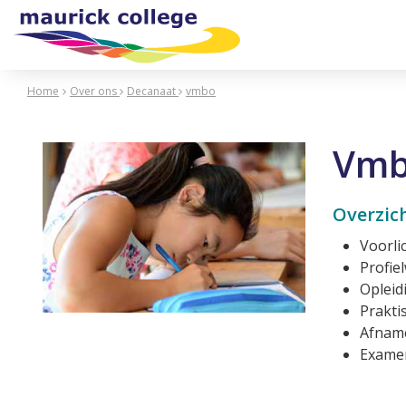
Home
Over ons
Decanaat
vmbo
Vm
Overzich
Voorli
Profie
Opleid
Prakti
Afname
Exame