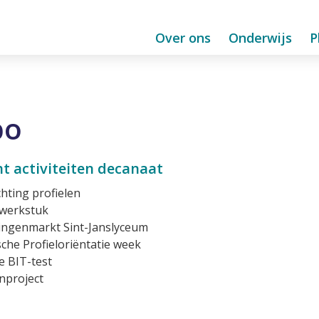
Over ons
Onderwijs
P
bo
t activiteiten decanaat
chting profielen
lwerkstuk
ingenmarkt Sint-Janslyceum
sche Profieloriëntatie week
 BIT-test
nproject