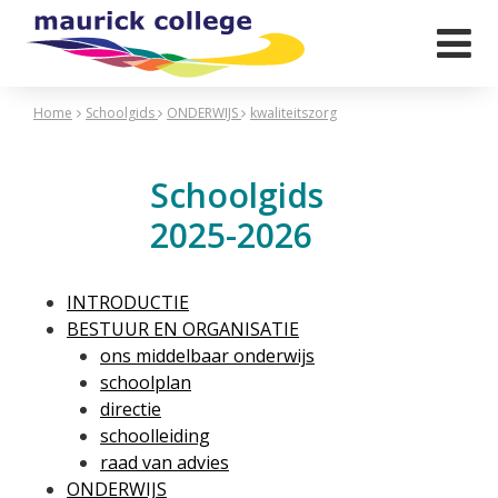

Home
Schoolgids
ONDERWIJS
kwaliteitszorg
Schoolgids
2025-2026
INTRODUCTIE
BESTUUR EN ORGANISATIE
ons middelbaar onderwijs
schoolplan
directie
schoolleiding
raad van advies
ONDERWIJS